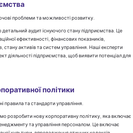
иємства
ючові проблеми та можливості розвитку.
 детальний аудит існуючого стану підприємства. Це
аційної ефективності, фінансових показників,
, стану активів та систем управління. Наші експерти
кт діяльності підприємства, щоб виявити потенціал для
поративної політики
ні правила та стандарти управління.
мо розробити нову корпоративну політику, яка включає
менеджменту та управління персоналом. Це включає
вної культури, впровадження етичних кодексів,