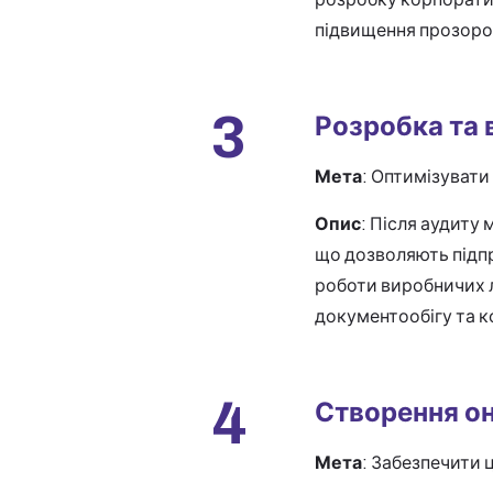
підвищення прозорос
3
Розробка та
Мета
: Оптимізувати
Опис
: Після аудиту
що дозволяють підп
роботи виробничих лі
документообігу та к
4
Створення о
Мета
: Забезпечити 