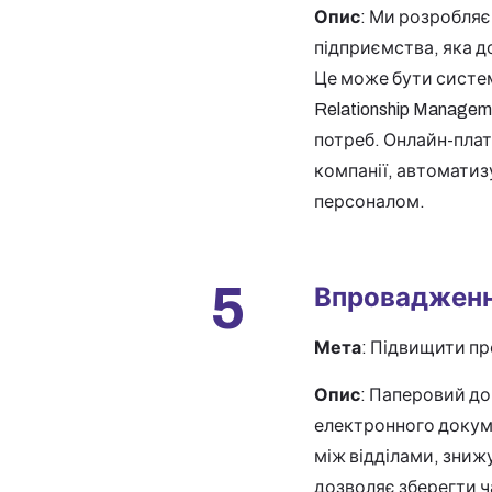
Опис
: Ми розробля
підприємства, яка д
Це може бути система
Relationship Managem
потреб. Онлайн-плат
компанії, автоматиз
персоналом.
5
Впровадженн
Мета
: Підвищити пр
Опис
: Паперовий д
електронного докум
між відділами, зниж
дозволяє зберегти ч