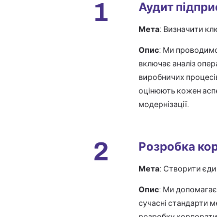
1
Аудит підпр
Мета
: Визначити кл
Опис
: Ми проводимо
включає аналіз опер
виробничих процесів
оцінюють кожен аспе
модернізації.
2
Розробка кор
Мета
: Створити єди
Опис
: Ми допомагає
сучасні стандарти 
розробку корпорати