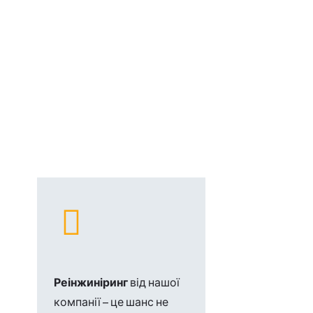
Реінжиніринг
від нашої
компанії – це шанс не