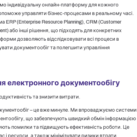
ємо індивідуальну онлайн-платформу для кожного
опоможе управляти бізнес-процесами в реальному часі.
 ERP (Enterprise Resource Planning), CRM (Customer
ent) або інші рішення, що підходять для конкретних
форми дозволяють відслідковувати всі процеси в
увати документообіг та полегшити управління
я електронного документообігу
одуктивність та знизити витрати.
окументообіг – це вже минуле. Ми впроваджуємо системи
ентообігу, що забезпечують швидкий обмін інформацією
ують помилки та підвищують ефективність роботи. Це
ас і ресурси, а також мінімізувати ризики втрати