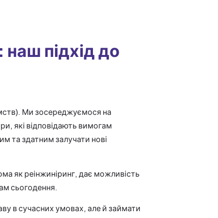
 наш підхід до
мств). Ми зосереджуємося на
ри, які відповідають вимогам
им та здатним залучати нові
дома як реінжиніринг, дає можливість
кам сьогодення.
ву в сучасних умовах, але й займати