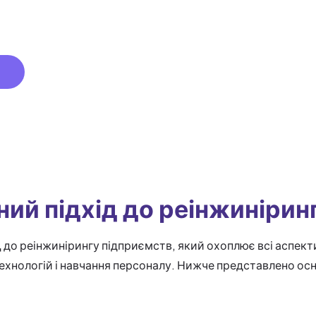
Q
ий підхід до реінжинірин
д
до реінжинірингу підприємств, який охоплює всі аспекти
ехнологій і навчання персоналу. Нижче представлено осн