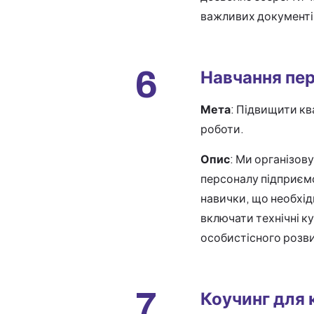
важливих документі
6
Навчання пе
Мета
: Підвищити кв
роботи.
Опис
: Ми організов
персоналу підприємс
навички, що необхід
включати технічні ку
особистісного розв
7
Коучинг для 