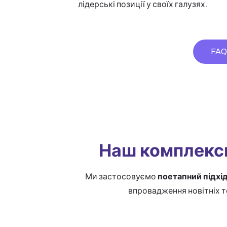
лідерські позиції у своїх галузях.
FA
Наш комплексн
Ми застосовуємо
поетапний підхі
впровадження новітніх т