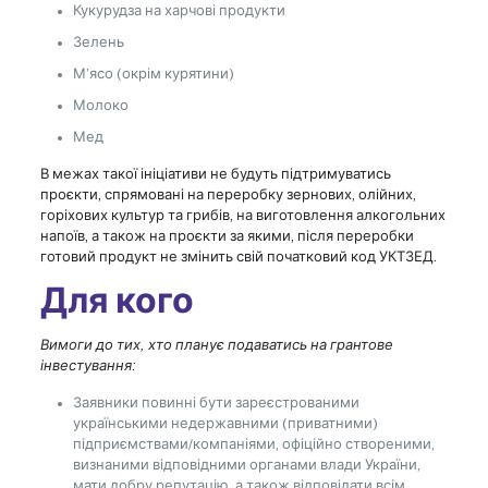
Кукурудза на харчові продукти
Зелень
М’ясо (окрім курятини)
Молоко
Мед
В межах такої ініціативи не будуть підтримуватись
проєкти, спрямовані на переробку зернових, олійних,
горіхових культур та грибів, на виготовлення алкогольних
напоїв, а також на проєкти за якими, після переробки
готовий продукт не змінить свій початковий код УКТЗЕД.
Для кого
Вимоги до тих, хто планує подаватись на грантове
інвестування:
Заявники повинні бути зареєстрованими
українськими недержавними (приватними)
підприємствами/компаніями, офіційно створеними,
визнаними відповідними органами влади України,
мати добру репутацію, а також відповідати всім