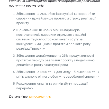
Реалізація інвестиційних проєктів передбачає досягнення
наступних результатів:
Збільшення на 25% обсягів закупівлі та переробки
сировини щонайменше протягом строку реалізації
проєкту
Щонайменше 10 нових ММСП-партнерів
постачальників сировини отримають надійні
системні та довгострокові канали збуту за
конкурентними цінами протягом першого року
реалізації проєкту
Збільшення щонайменше на 25% продуктивності
протягом періоду реалізації проєкту з подальшою
динамікою росту в наступні роки
Збільшення на 1500 тон ( для меду – більше 200 тон)
мінімального річного обсягу переробленої сировини
Розширення каналів та ринків збуту продукції
переробки
Детальніше
за посиланням