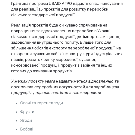
Грантова програма USAID АГРО надасть співфінансування
для реалізації 15 проєктів для розвитку переробки
сільськогосподарської продукції.
Реалізація проєктів буде очікувано спрямована на
покращення та вдосконалення переробки в Україні
сільськогосподарської продукції для імпортозаміщення,
задоволення внутрішнього попиту. Більше того для
збільшення обсягів експорту переробленої продукції, на
створення сучасних хабів, інфраструктури індустріальних
парків, розвиток ринку мороженої, сушеної,
консервованої продукції, продуктів варіння та інших
готових до вживання продуктів.
У межах проєкту увага надаватиметься відновленню та
посиленню переробних потужностей для виробництва
продукції з доданою вартістю з такої сировини:
Овочі та коренеплоди
Фрукти
Ягоди
Бобові